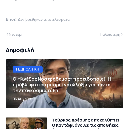
Error:
Δεν βρέθηκαν αποτελέσματα
Νεότερη
Παλαιότερη
Δημοφιλή
ΓΕΩΠΟΛΙΤΙΚΉ
Ο «Κινέζος Νοστράδαμος» προειδοποιεί: Η
πρόβλεψη που μπορεί να αλλάξει για πάντα
την παγκόσμια τάξη
03 Αυγούστου
Τούρκος πρέσβης αποκαλύπτει:
Ο Καντάφι άνοιξε τις αποθήκες