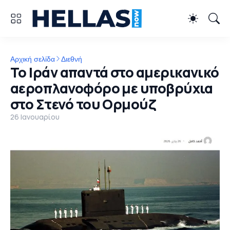
Αρχική σελίδα
Διεθνή
Το Ιράν απαντά στο αμερικανικό
αεροπλανοφόρο με υποβρύχια
στο Στενό του Ορμούζ
26 Ιανουαρίου