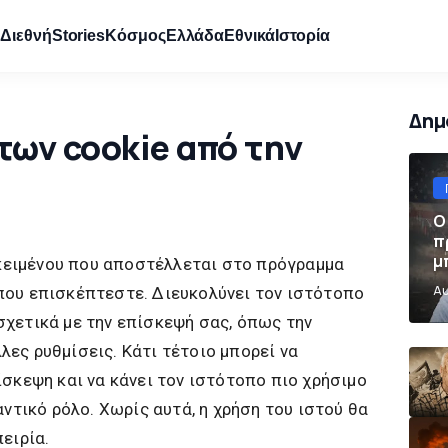
e
Διεθνή
Stories
Κόσμος
Ελλάδα
Εθνικά
Ιστορία
Δημ
των cookie από την
Ο
π
μ
α κειμένου που αποστέλλεται στο πρόγραμμα
π
Αυ
που επισκέπτεστε. Διευκολύνει τον ιστότοπο
χετικά με την επίσκεψή σας, όπως την
ες ρυθμίσεις. Κάτι τέτοιο μπορεί να
ίσκεψη και να κάνει τον ιστότοπο πιο χρήσιμο
αντικό ρόλο. Χωρίς αυτά, η χρήση του ιστού θα
ειρία.