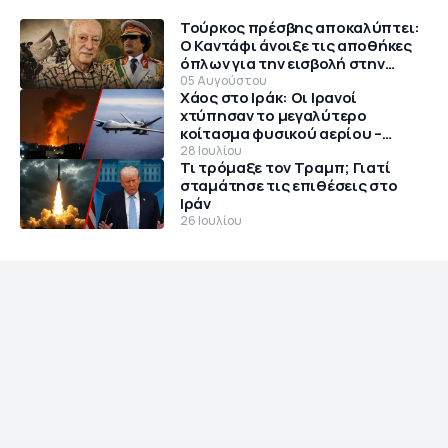
Τούρκος πρέσβης αποκαλύπτει:
Ο Καντάφι άνοιξε τις αποθήκες
όπλων για την εισβολή στην
Κύπρο το 1974
05 Αυγούστου
Χάος στο Ιράκ: Οι Ιρανοί
χτύπησαν το μεγαλύτερο
κοίτασμα φυσικού αερίου –
Θρίλερ με αμερικανικό MQ-9
28 Ιουλίου
Τι τρόμαξε τον Τραμπ; Γιατί
Reaper
σταμάτησε τις επιθέσεις στο
Ιράν
26 Ιουλίου