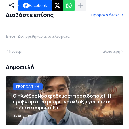
Facebook
Διαβάστε επίσης
Προβολή όλων
Error:
Δεν βρέθηκαν αποτελέσματα
Νεότερη
Παλαιότερη
Δημοφιλή
ΓΕΩΠΟΛΙΤΙΚΉ
Ο «Κινέζος Νοστράδαμος» προειδοποιεί: Η
πρόβλεψη που μπορεί να αλλάξει για πάντα
την παγκόσμια τάξη
03 Αυγούστου