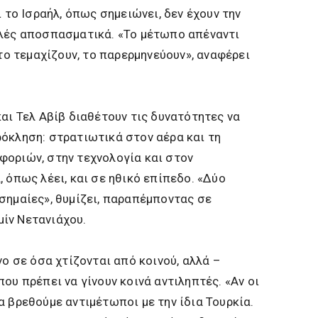
ι το Ισραήλ, όπως σημειώνει, δεν έχουν την
ιλές αποσπασματικά. «Το μέτωπο απέναντι
 το τεμαχίζουν, το παρερμηνεύουν», αναφέρει
και Τελ Αβίβ διαθέτουν τις δυνατότητες να
όκληση: στρατιωτικά στον αέρα και τη
φοριών, στην τεχνολογία και στον
 όπως λέει, και σε ηθικό επίπεδο. «Δύο
σημαίες», θυμίζει, παραπέμποντας σε
ίν Νετανιάχου.
νο σε όσα χτίζονται από κοινού, αλλά –
ου πρέπει να γίνουν κοινά αντιληπτές. «Αν οι
α βρεθούμε αντιμέτωποι με την ίδια Τουρκία.