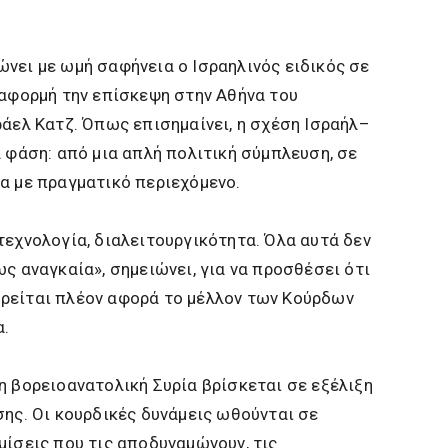
νει με ωμή σαφήνεια ο Ισραηλινός ειδικός σε
 αφορμή την επίσκεψη στην Αθήνα του
ράελ Κατζ. Όπως επισημαίνει, η σχέση Ισραήλ–
α φάση: από μια απλή πολιτική σύμπλευση, σε
α με πραγματικό περιεχόμενο.
τεχνολογία, διαλειτουργικότητα. Όλα αυτά δεν
ς αναγκαία», σημειώνει, για να προσθέσει ότι
ρείται πλέον αφορά το μέλλον των Κούρδων
α.
η βορειοανατολική Συρία βρίσκεται σε εξέλιξη
σης. Οι κουρδικές δυνάμεις ωθούνται σε
μίσεις που τις αποδυναμώνουν, τις