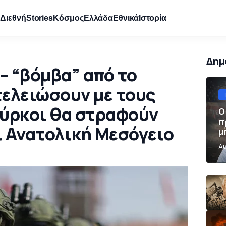
e
Διεθνή
Stories
Κόσμος
Ελλάδα
Εθνικά
Ιστορία
Δημ
– “βόμβα” από το
τελειώσουν με τους
ούρκοι θα στραφούν
Ο
π
ι Ανατολική Μεσόγειο
μ
π
Αυ