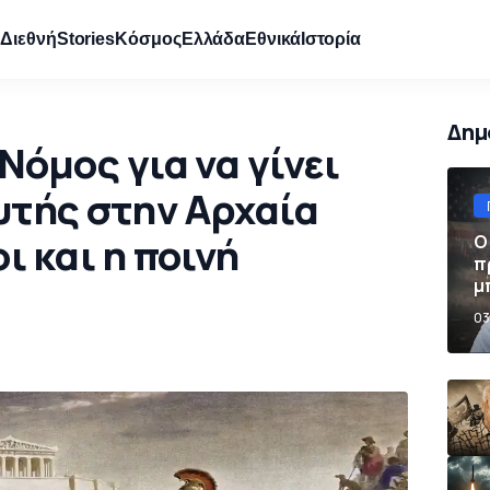
e
Διεθνή
Stories
Κόσμος
Ελλάδα
Εθνικά
Ιστορία
Δημ
Νόμος για να γίνει
υτής στην Αρχαία
ι και η ποινή
Ο
π
μ
π
03