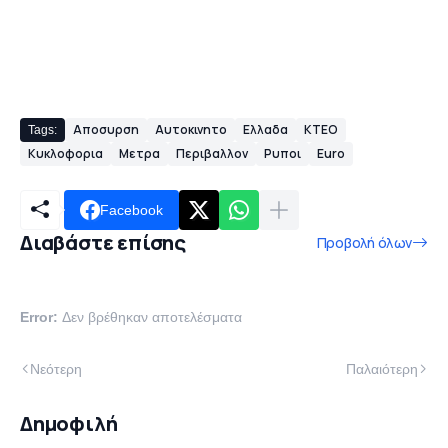
Αποσυρση
Αυτοκινητο
Ελλαδα
ΚΤΕΟ
Tags:
Κυκλοφορια
Μετρα
Περιβαλλον
Ρυποι
Euro
Facebook
Διαβάστε επίσης
Προβολή όλων
Error:
Δεν βρέθηκαν αποτελέσματα
Νεότερη
Παλαιότερη
Δημοφιλή