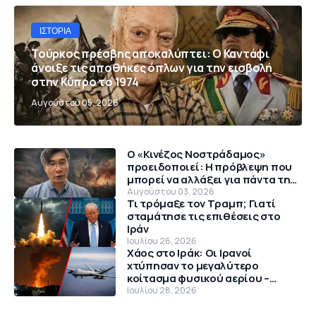
ΙΣΤΟΡΊΑ
Τούρκος πρέσβης αποκαλύπτει: Ο Καντάφι
άνοιξε τις αποθήκες όπλων για την εισβολή
στην Κύπρο το 1974
Αυγούστου 05, 2026
Ο «Κινέζος Νοστράδαμος»
προειδοποιεί: Η πρόβλεψη που
μπορεί να αλλάξει για πάντα την
παγκόσμια τάξη
Αυγούστου 03, 2026
Τι τρόμαξε τον Τραμπ; Γιατί
σταμάτησε τις επιθέσεις στο
Ιράν
Ιουλίου 26, 2026
Χάος στο Ιράκ: Οι Ιρανοί
χτύπησαν το μεγαλύτερο
κοίτασμα φυσικού αερίου –
Θρίλερ με αμερικανικό MQ-9
Ιουλίου 28, 2026
Reaper