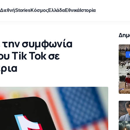
e
Διεθνή
Stories
Κόσμος
Ελλάδα
Εθνικά
Ιστορία
Δημ
ε την συμφωνία
υ Tik Tok σε
έρια
Α
α
χ
Ι
31
σ