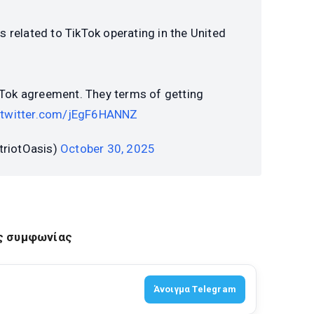
es related to TikTok operating in the United
kTok agreement. They terms of getting
.twitter.com/jEgF6HANNZ
triotOasis)
October 30, 2025
ης συμφωνίας
Άνοιγμα Telegram