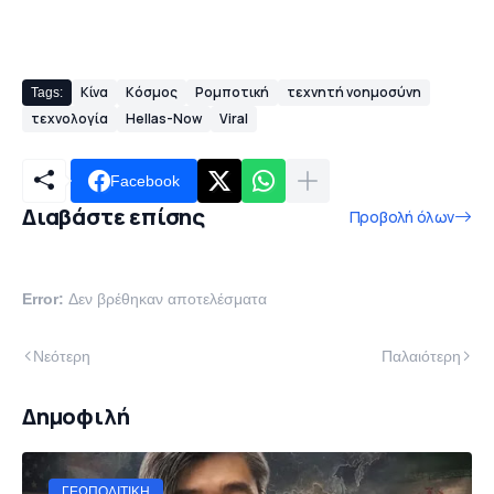
Κίνα
Κόσμος
Ρομποτική
τεχνητή νοημοσύνη
Tags:
τεχνολογία
Hellas-Now
Viral
Facebook
Διαβάστε επίσης
Προβολή όλων
Error:
Δεν βρέθηκαν αποτελέσματα
Νεότερη
Παλαιότερη
Δημοφιλή
ΓΕΩΠΟΛΙΤΙΚΉ