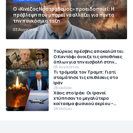
Ο «Κινέζος Νοστράδαμος» προειδοποιεί: Η
πρόβλεψη που μπορεί να αλλάξει για πάντα
την παγκόσμια τάξη
03 Αυγούστου
Τούρκος πρέσβης αποκαλύπτει:
Ο Καντάφι άνοιξε τις αποθήκες
όπλων για την εισβολή στην
Κύπρο το 1974
05 Αυγούστου
Τι τρόμαξε τον Τραμπ; Γιατί
σταμάτησε τις επιθέσεις στο
Ιράν
26 Ιουλίου
Χάος στο Ιράκ: Οι Ιρανοί
χτύπησαν το μεγαλύτερο
κοίτασμα φυσικού αερίου –
Θρίλερ με αμερικανικό MQ-9
28 Ιουλίου
Reaper