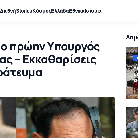
e
Διεθνή
Stories
Κόσμος
Ελλάδα
Εθνικά
Ιστορία
Δημ
 ο πρώην Υπουργός
ας – Εκκαθαρίσεις
ράτευμα
Α
α
χ
Ι
31
σ