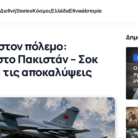
e
Διεθνή
Stories
Κόσμος
Ελλάδα
Εθνικά
Ιστορία
Δημ
 στον πόλεμο:
στο Πακιστάν – Σοκ
ά τις αποκαλύψεις
Ο
π
μ
π
03