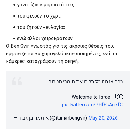
γονατίζουν μπροστά του,
του φιλούν το χέρι,
του ζητούν «ευλογία»,
ενώ άλλοι χειροκροτούν.
Ο Ben Gvir, γνωστός για τις ακραίες θέσεις του,
εμφανίζεται να χαμογελά ικανοποιημένος, ενώ οι
κάμερες καταγράφουν τη σκηνή.
ככה אנחנו מקבלים את תומכי הטרור
Welcome to Israel 🇮🇱
pic.twitter.com/7Hf8cAg7fC
— איתמר בן גביר (@itamarbengvir)
May 20, 2026