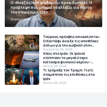
Ο «Κινέζος Νοστράδαμος» προειδοποιεί: Η
πρόβλεψη που μπορεί να αλλάξει για πάντα
την παγκόσμια τάξη
Αυγούστου 03, 2026
Τούρκος πρέσβης αποκαλύπτει:
Ο Καντάφι άνοιξε τις αποθήκες
όπλων για την εισβολή στην
Κύπρο το 1974
Αυγούστου 05, 2026
Χάος στο Ιράκ: Οι Ιρανοί
χτύπησαν το μεγαλύτερο
κοίτασμα φυσικού αερίου –
Θρίλερ με αμερικανικό MQ-9
Ιουλίου 28, 2026
Τι τρόμαξε τον Τραμπ; Γιατί
Reaper
σταμάτησε τις επιθέσεις στο
Ιράν
Ιουλίου 26, 2026