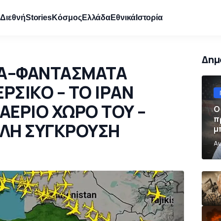
e
Διεθνή
Stories
Κόσμος
Ελλάδα
Εθνικά
Ιστορία
Δημ
ΙΑ–ΦΑΝΤΑΣΜΑΤΑ
ΡΣΙΚΟ – ΤΟ ΙΡΑΝ
ΑΕΡΙΟ ΧΩΡΟ ΤΟΥ –
Ο
π
ΑΛΗ ΣΥΓΚΡΟΥΣΗ
μ
π
Αυ