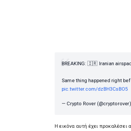
BREAKING: 🇮🇷 Iranian airspac
Same thing happened right befo
pic.twitter.com/dzBH3CsBO5
— Crypto Rover (@cryptorover
Η εικόνα αυτή έχει προκαλέσει 