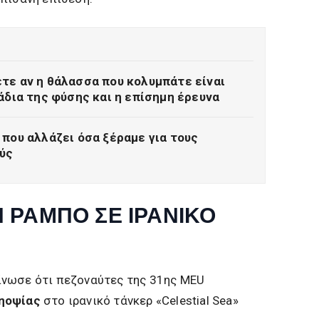
τε αν η θάλασσα που κολυμπάτε είναι
άδια της φύσης και η επίσημη έρευνα
που αλλάζει όσα ξέραμε για τους
ύς
Η ΡΑΜΠΟ ΣΕ ΙΡΑΝΙΚΟ
νωσε ότι πεζοναύτες της 31ης MEU
νηοψίας
στο ιρανικό τάνκερ «Celestial Sea»