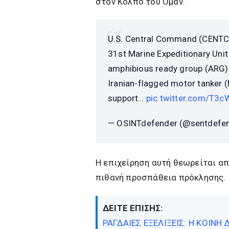
στον Κόλπο του Ομάν.
U.S. Central Command (CENTC
31st Marine Expeditionary Unit
amphibious ready group (ARG) 
Iranian-flagged motor tanker (
support…
pic.twitter.com/T
— OSINTdefender (@sentdefe
Η επιχείρηση αυτή θεωρείται α
πιθανή προσπάθεια πρόκλησης.
ΔΕΙΤΕ ΕΠΙΣΗΣ:
ΡΑΓΔΑΙΕΣ ΕΞΕΛΙΞΕΙΣ: Η ΚΟΙΝΗ