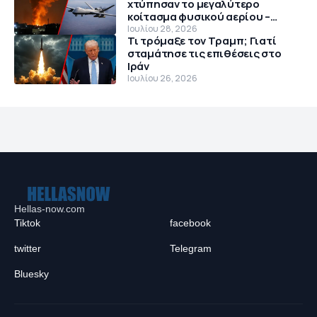
χτύπησαν το μεγαλύτερο
κοίτασμα φυσικού αερίου –
Θρίλερ με αμερικανικό MQ-9
Ιουλίου 28, 2026
Τι τρόμαξε τον Τραμπ; Γιατί
Reaper
σταμάτησε τις επιθέσεις στο
Ιράν
Ιουλίου 26, 2026
Hellas-now.com
Tiktok
facebook
twitter
Telegram
Bluesky