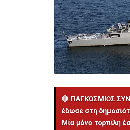
🔴 ΠΑΓΚΟΣΜΙΟΣ ΣΥΝ
έδωσε στη δημοσιότη
Μία μόνο τορπίλη έσ