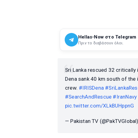
Hellas-Now στο Telegram
Πριν το διαβάσουν όλοι.
Sri Lanka rescued 32 critically 
Dena sank 40 km south of the i
crew.
#IRISDena
#SriLankaRes
#SearchAndRescue
#IranNavy
pic.twitter.com/XLkBUHppnG
— Pakistan TV (@PakTVGlobal