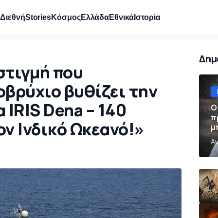
e
Διεθνή
Stories
Κόσμος
Ελλάδα
Εθνικά
Ιστορία
Δημ
στιγμή που
οβρύχιο βυθίζει την
 IRIS Dena – 140
Ο
π
ον Ινδικό Ωκεανό!»
μ
π
Αυ