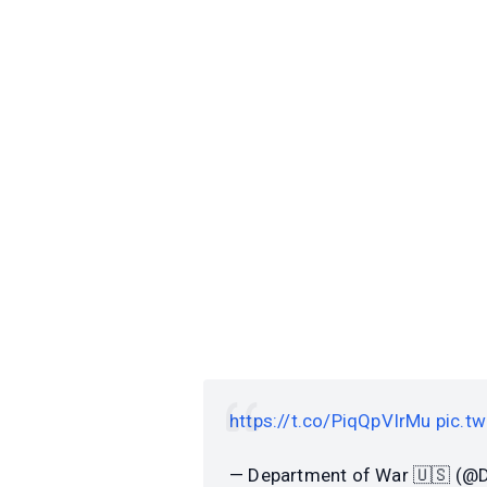
https://t.co/PiqQpVIrMu
pic.t
— Department of War 🇺🇸 (@