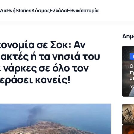
e
Διεθνή
Stories
Κόσμος
Ελλάδα
Εθνικά
Ιστορία
Δημ
ονομία σε Σοκ: Αν
 ακτές ή τα νησιά του
 νάρκες σε όλο τον
Ο
π
περάσει κανείς!
μ
π
03