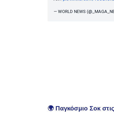
— WORLD NEWS (@_MAGA_N
🌍 Παγκόσμιο Σοκ στι