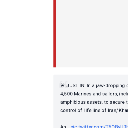
🚨 JUST IN: In a jaw-dropping 
4,500 Marines and sailors, incl
amphibious assets, to secure t
control of 'life line of Iran,' Kh
An…
pic.twitter.com/T6OBvUR