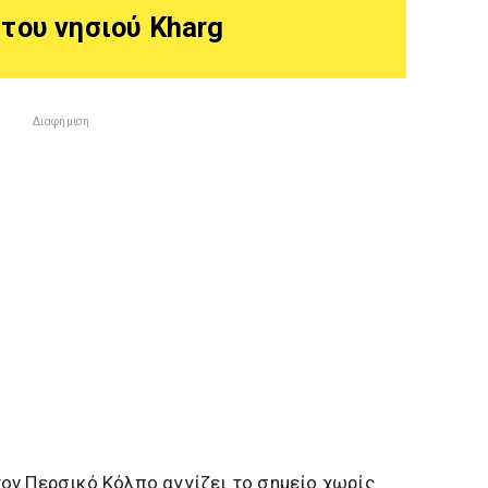
του νησιού Kharg
Διαφήμιση
ον Περσικό Κόλπο αγγίζει το σημείο χωρίς