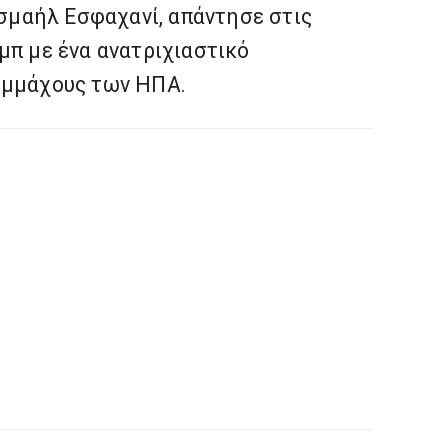
Ισμαήλ Εσφαχανί, απάντησε στις
μπ με ένα ανατριχιαστικό
υμμάχους των ΗΠΑ.