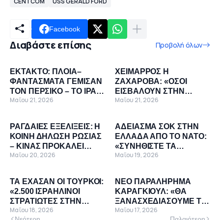
CENTCOM
USS GERALD FORD
Facebook
Διαβάστε επίσης
Προβολή όλων
ΕΚΤΑΚΤΟ: ΠΛΟΙΑ–
ΧΕΙΜΑΡΡΟΣ Η
ΦΑΝΤΑΣΜΑΤΑ ΓΕΜΙΣΑΝ
ΖΑΧΑΡΟΒΑ: «ΟΣΟΙ
ΤΟΝ ΠΕΡΣΙΚΟ – ΤΟ ΙΡΑΝ
ΕΙΣΒΑΛΟΥΝ ΣΤΗΝ
Μαΐου 21, 2026
Μαΐου 21, 2026
ΕΚΛΕΙΣΕ ΤΟΝ ΕΝΑΕΡΙΟ
ΚΟΥΒΑ ΘΑ
ΧΩΡΟ ΤΟΥ – ΦΟΒΟΙ ΓΙΑ
ΑΝΤΙΜΕΤΩΠΙΣΟΥΝ
ΜΕΓΑΛΗ ΣΥΓΚΡΟΥΣΗ
ΕΜΑΣ» – ΣΦΟΔΡΟ
ΡΑΓΔΑΙΕΣ ΕΞΕΛΙΞΕΙΣ: Η
ΑΔΕΙΑΣΜΑ ΣΟΚ ΣΤΗΝ
ΜΗΝΥΜΑ ΣΤΙΣ ΗΠΑ
ΚΟΙΝΗ ΔΗΛΩΣΗ ΡΩΣΙΑΣ
ΕΛΛΑΔΑ ΑΠΟ ΤΟ ΝΑΤΟ:
– ΚΙΝΑΣ ΠΡΟΚΑΛΕΙ
«ΣΥΝΗΘΙΣΤΕ ΤΑ
Μαΐου 20, 2026
Μαΐου 19, 2026
ΤΡΟΜΟ ΣΤΙΣ ΗΠΑ –
ΟΥΚΡΑΝΙΚΑ DRONES –
«ΗΓΕΜΟΝΙΑ ΤΕΛΟΣ,
ΕΙΣΤΕ ΜΕΡΟΣ ΤΟΥ
ΧΤΙΣΑΜΕ ΠΑΓΚΟΣΜΙΟ
ΠΟΛΕΜΟΥ»
ΤΑ ΕΧΑΣΑΝ ΟΙ ΤΟΥΡΚΟΙ:
ΝΕΟ ΠΑΡΑΛΗΡΗΜΑ
ΑΞΟΝΑ»
«2.500 ΙΣΡΑΗΛΙΝΟΙ
ΚΑΡΑΓΚΙΟΥΛ: «ΘΑ
ΣΤΡΑΤΙΩΤΕΣ ΣΤΗΝ
ΞΑΝΑΣΧΕΔΙΑΣΟΥΜΕ ΤΑ
Μαΐου 18, 2026
Μαΐου 17, 2026
ΚΥΠΡΟ – ΜΑΣ
ΣΥΝΟΡΑ – Η “ΤΟΥΡΚΙΚΗ
Νεότερη
Παλαιότερη