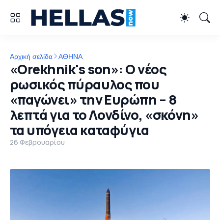
Αρχική σελίδα
ΑΘΗΝΑ
«Orekhnik's son»: Ο νέος
ρωσικός πύραυλος που
«παγώνει» την Ευρώπη – 8
λεπτά για το Λονδίνο, «σκόνη»
τα υπόγεια καταφύγια
26 Φεβρουαρίου