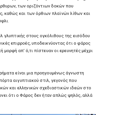
ρθυρων, των οριζόντιων δοκών που
ς, καθώς και των όρθιων πλαϊνών λίθων και
φλι.
υλ γλυπτικής στους ογκόλιθους της εισόδου
νικές επιρροές, υποδεικνύοντας ότι ο φάρος
ή μορφή απ’ ό,τι πίστευαν οι ερευνητές μέχρι
υρήματα είναι μια προηγουμένως άγνωστη
πόρτα αιγυπτιακού στιλ, γεγονός που
ακών και ελληνικών σχεδιαστικών ιδεών στο
ώνει ότι ο Φάρος δεν ήταν απλώς ψηλός, αλλά