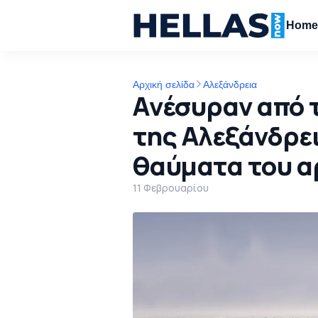
Hom
Αρχική σελίδα
Αλεξάνδρεια
Aνέσυραν από 
της Αλεξάνδρει
θαύματα του α
11 Φεβρουαρίου