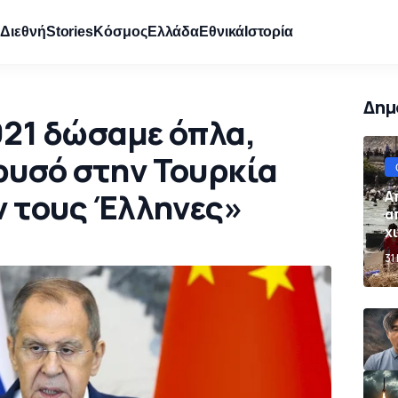
e
Διεθνή
Stories
Κόσμος
Ελλάδα
Εθνικά
Ιστορία
Δημ
921 δώσαμε όπλα,
ρυσό στην Τουρκία
ν τους Έλληνες»
Α
α
χ
Ι
31
σ