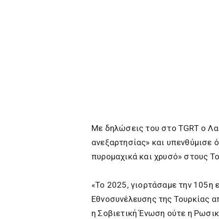
Με δηλώσεις του στο TGRT ο Λα
ανεξαρτησίας» και υπενθύμισε ό
πυρομαχικά και χρυσό» στους Τ
«Το 2025, γιορτάσαμε την 105η 
Εθνοσυνέλευσης της Τουρκίας απ
η Σοβιετική Ένωση ούτε η Ρωσι