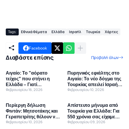
Εθνικά θέματα
Ελλάδα
Ισραήλ
Τουρκία
Χάρτες
Tags:
Facebook
Διαβάστε επίσης
Προβολή όλων
Αιγαίο: Το "αόρατο
Πυρηνικός εφιάλτης στο
τείχος" που στήνει η
Αιγαίο: Το νέο δόγμα της
Ελλάδα – Γιατί
Τουρκίας απειλεί Ισραήλ
Φεβρουαρίου 16, 2026
Φεβρουαρίου 10, 2026
ανησυχούν οι Τούρκοι
και Ελλάδα με το
αναλυτές
απόλυτο όπλο - «Δεν θα
γίνουμε Ιράν»
Περίεργη δήλωση
Απίστευτο μήνυμα από
Φιντάν: Μητσοτάκης και
Τουρκία για Ελλάδα: Για
Γεραπετρίτης θέλουν να
550 χρόνια σας είχαμε
Φεβρουαρίου 10, 2026
Φεβρουαρίου 09, 2026
λύσουν τα προβλήματα,
σαν πρόβατα, πόσο
αλλά υπάρχει ο Δένδιας
περισσότερο να σας