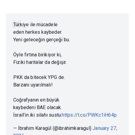
Türkiye ile mücadele
eden herkes kaybeder.
Yeni geleceğin gerçeği bu.
Öyle fırtına birikiyor ki,
Fiziki haritalar da değişir.
PKK da bitecek YPG de.
Barzani uyarılmalı!
Coğrafyanın en büyük
kaybedeni BAE olacak.
İsrail’in iki silahı sustu.
https://t.co/PWKc1iH64p
— İbrahim Karagül (@ibrahimkaragul)
January 27,