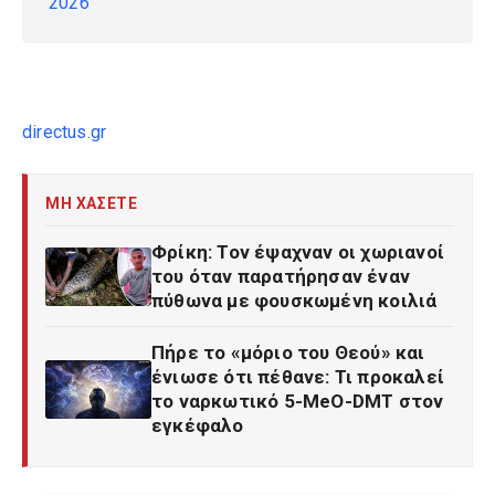
2026
directus.gr
ΜΗ ΧΑΣΕΤΕ
Φρίκη: Τον έψαχναν οι χωριανοί
του όταν παρατήρησαν έναν
πύθωνα με φουσκωμένη κοιλιά
Πήρε το «μόριο του Θεού» και
ένιωσε ότι πέθανε: Τι προκαλεί
το ναρκωτικό 5-MeO-DMT στον
εγκέφαλο