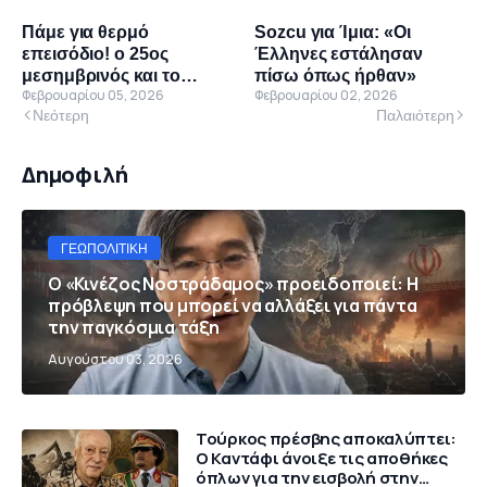
και το πολιτικό κόστος
ταπεινώσουμε
Πάμε για θερμό
Sozcu για Ίμια: «Οι
επεισόδιο! ο 25ος
Έλληνες εστάλησαν
μεσημβρινός και το
πίσω όπως ήρθαν»
Φεβρουαρίου 05, 2026
Φεβρουαρίου 02, 2026
εφιαλτικό σχέδιο του
Νεότερη
Παλαιότερη
Ερντογάν
Δημοφιλή
ΓΕΩΠΟΛΙΤΙΚΉ
Ο «Κινέζος Νοστράδαμος» προειδοποιεί: Η
πρόβλεψη που μπορεί να αλλάξει για πάντα
την παγκόσμια τάξη
Αυγούστου 03, 2026
Τούρκος πρέσβης αποκαλύπτει:
Ο Καντάφι άνοιξε τις αποθήκες
όπλων για την εισβολή στην