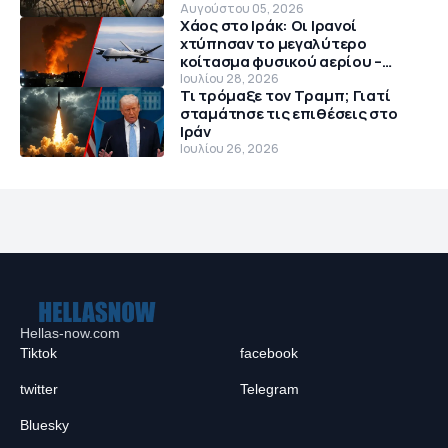
Κύπρο το 1974
Αυγούστου 05, 2026
Χάος στο Ιράκ: Οι Ιρανοί
χτύπησαν το μεγαλύτερο
κοίτασμα φυσικού αερίου –
Θρίλερ με αμερικανικό MQ-9
Ιουλίου 28, 2026
Τι τρόμαξε τον Τραμπ; Γιατί
Reaper
σταμάτησε τις επιθέσεις στο
Ιράν
Ιουλίου 26, 2026
Hellas-now.com
Tiktok
facebook
twitter
Telegram
Bluesky