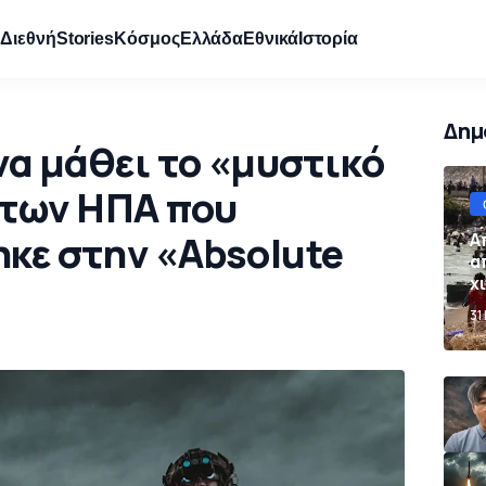
e
Διεθνή
Stories
Κόσμος
Ελλάδα
Εθνικά
Ιστορία
Δημ
να μάθει το «μυστικό
 των ΗΠΑ που
κε στην «Absolute
Α
α
χ
Ι
31
σ