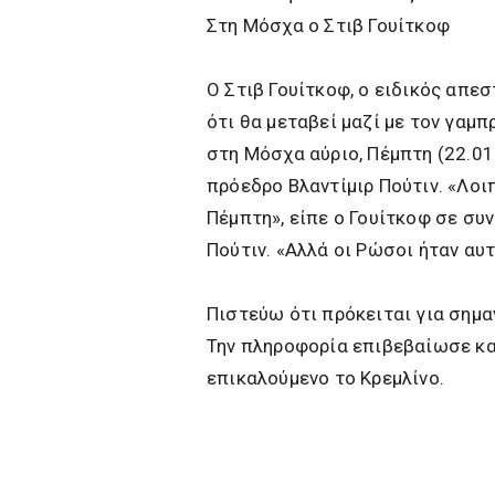
Στη Μόσχα ο Στιβ Γουίτκοφ
Ο Στιβ Γουίτκοφ, ο ειδικός απε
ότι θα μεταβεί μαζί με τον γαμπ
στη Μόσχα αύριο, Πέμπτη (22.01
πρόεδρο Βλαντίμιρ Πούτιν. «Λοιπ
Πέμπτη», είπε ο Γουίτκοφ σε σ
Πούτιν. «Αλλά οι Ρώσοι ήταν αυ
Πιστεύω ότι πρόκειται για σημ
Την πληροφορία επιβεβαίωσε κα
επικαλούμενο το Κρεμλίνο.