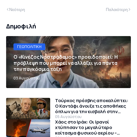
Νεότερη
Παλαιότερη
Δημοφιλή
ΓΕΩΠΟΛΙΤΙΚΉ
Ο «Κινέζος Νοστράδαμος» προειδοποιεί: Η
πρόβλεψη που μπορεί να αλλάξει για πάντα
την παγκόσμια τάξη
03 Αυγούστου
Τούρκος πρέσβης αποκαλύπτει:
Ο Καντάφι άνοιξε τις αποθήκες
όπλων για την εισβολή στην
Κύπρο το 1974
05 Αυγούστου
Χάος στο Ιράκ: Οι Ιρανοί
χτύπησαν το μεγαλύτερο
κοίτασμα φυσικού αερίου –