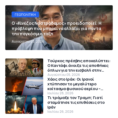
ΓΕΩΠΟΛΙΤΙΚΉ
Ο «Κινέζος Νοστράδαμος» προειδοποιεί: Η
πρόβλεψη που μπορεί να αλλάξει για πάντα
την παγκόσμια τάξη
Αυγούστου 03, 2026
Τούρκος πρέσβης αποκαλύπτει:
Ο Καντάφι άνοιξε τις αποθήκες
όπλων για την εισβολή στην
Κύπρο το 1974
Αυγούστου 05, 2026
Χάος στο Ιράκ: Οι Ιρανοί
χτύπησαν το μεγαλύτερο
κοίτασμα φυσικού αερίου –
Θρίλερ με αμερικανικό MQ-9
Ιουλίου 28, 2026
Τι τρόμαξε τον Τραμπ; Γιατί
Reaper
σταμάτησε τις επιθέσεις στο
Ιράν
Ιουλίου 26, 2026