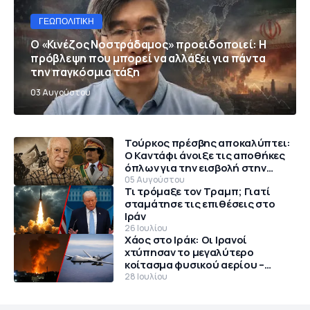
ΓΕΩΠΟΛΙΤΙΚΉ
Ο «Κινέζος Νοστράδαμος» προειδοποιεί: Η
πρόβλεψη που μπορεί να αλλάξει για πάντα
την παγκόσμια τάξη
03 Αυγούστου
Τούρκος πρέσβης αποκαλύπτει:
Ο Καντάφι άνοιξε τις αποθήκες
όπλων για την εισβολή στην
Κύπρο το 1974
05 Αυγούστου
Τι τρόμαξε τον Τραμπ; Γιατί
σταμάτησε τις επιθέσεις στο
Ιράν
26 Ιουλίου
Χάος στο Ιράκ: Οι Ιρανοί
χτύπησαν το μεγαλύτερο
κοίτασμα φυσικού αερίου –
Θρίλερ με αμερικανικό MQ-9
28 Ιουλίου
Reaper