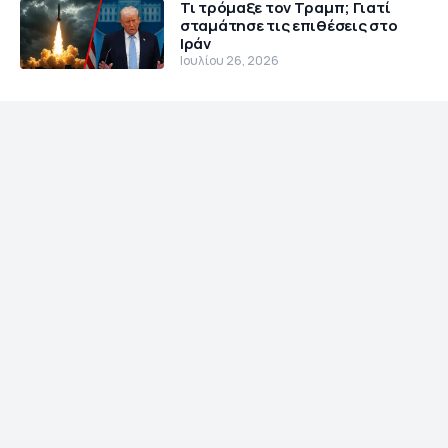
Τι τρόμαξε τον Τραμπ; Γιατί
Reaper
σταμάτησε τις επιθέσεις στο
Ιράν
Ιουλίου 26, 2026