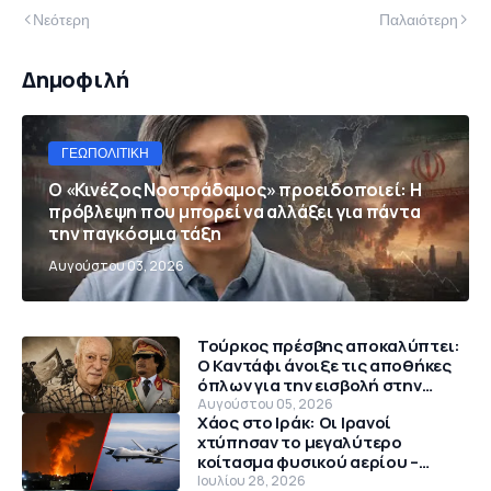
Νεότερη
Παλαιότερη
Δημοφιλή
ΓΕΩΠΟΛΙΤΙΚΉ
Ο «Κινέζος Νοστράδαμος» προειδοποιεί: Η
πρόβλεψη που μπορεί να αλλάξει για πάντα
την παγκόσμια τάξη
Αυγούστου 03, 2026
Τούρκος πρέσβης αποκαλύπτει:
Ο Καντάφι άνοιξε τις αποθήκες
όπλων για την εισβολή στην
Κύπρο το 1974
Αυγούστου 05, 2026
Χάος στο Ιράκ: Οι Ιρανοί
χτύπησαν το μεγαλύτερο
κοίτασμα φυσικού αερίου –
Θρίλερ με αμερικανικό MQ-9
Ιουλίου 28, 2026