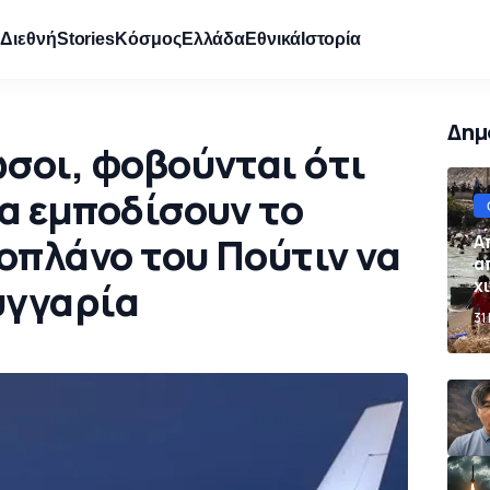
e
Διεθνή
Stories
Κόσμος
Ελλάδα
Εθνικά
Ιστορία
Δημ
σοι, φοβούνται ότι
α εμποδίσουν το
οπλάνο του Πούτιν να
Α
α
χ
υγγαρία
Ι
31
σ