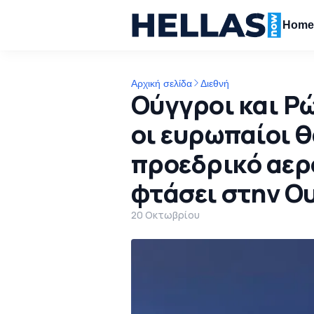
Hom
Αρχική σελίδα
Διεθνή
Ούγγροι και Ρώ
οι ευρωπαίοι θ
προεδρικό αερ
φτάσει στην Ο
20 Οκτωβρίου