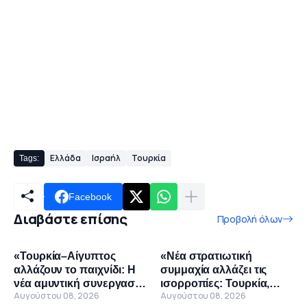
Ελλάδα
Ισραήλ
Τουρκία
Tags:
Facebook
Διαβάστε επίσης
Προβολή όλων
«Τουρκία–Αίγυπτος
«Νέα στρατιωτική
αλλάζουν το παιχνίδι: Η
συμμαχία αλλάζει τις
νέα αμυντική συνεργασία
ισορροπίες: Τουρκία,
Αυγούστου 08, 2026
Αυγούστου 08, 2026
που παρακολουθεί η
Σαουδική Αραβία και