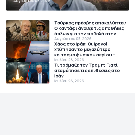
Αυγούστου 03, 2026
Τούρκος πρέσβης αποκαλύπτει:
Ο Καντάφι άνοιξε τις αποθήκες
όπλων για την εισβολή στην
Κύπρο το 1974
Αυγούστου 05, 2026
Χάος στο Ιράκ: Οι Ιρανοί
χτύπησαν το μεγαλύτερο
κοίτασμα φυσικού αερίου –
Θρίλερ με αμερικανικό MQ-9
Ιουλίου 28, 2026
Τι τρόμαξε τον Τραμπ; Γιατί
Reaper
σταμάτησε τις επιθέσεις στο
Ιράν
Ιουλίου 26, 2026