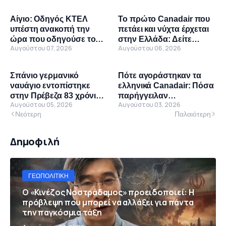
Αθήνα»
Πακιστάν ενώνουν
δυνάμεις»
Αίγιο: Οδηγός ΚΤΕΛ
Το πρώτο Canadair που
υπέστη ανακοπή την
πετάει και νύχτα έρχεται
ώρα που οδηγούσε το
στην Ελλάδα: Δείτε
Αυγούστου 07, 2026
Αυγούστου 06, 2026
λεωφορείο
βίντεο από τη γραμμή
παραγωγής του DHC-515
Σπάνιο γερμανικό
Πότε αγοράστηκαν τα
ναυάγιο εντοπίστηκε
ελληνικά Canadair: Πόσα
στην Πρέβεζα 83 χρόνια
παρήγγειλαν
Αυγούστου 05, 2026
Αυγούστου 03, 2026
μετά – Θεωρείται
Παπαδόπουλος και
Νεότερη
Παλαιότερη
μοναδικό στον κόσμο
Καραμανλής
Δημοφιλή
ΓΕΩΠΟΛΙΤΙΚΉ
Ο «Κινέζος Νοστράδαμος» προειδοποιεί: Η
πρόβλεψη που μπορεί να αλλάξει για πάντα
την παγκόσμια τάξη