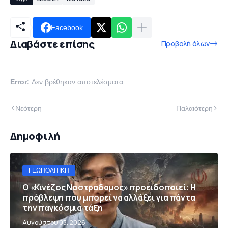
Facebook
Διαβάστε επίσης
Προβολή όλων
Error:
Δεν βρέθηκαν αποτελέσματα
Νεότερη
Παλαιότερη
Δημοφιλή
ΓΕΩΠΟΛΙΤΙΚΉ
Ο «Κινέζος Νοστράδαμος» προειδοποιεί: Η
πρόβλεψη που μπορεί να αλλάξει για πάντα
την παγκόσμια τάξη
Αυγούστου 03, 2026