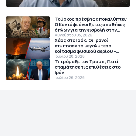
Τούρκος πρέσβης αποκαλύπτει:
Ο Καντάφι άνοιξε τις αποθήκες
όπλων για την εισβολή στην
Κύπρο το 1974
Αυγούστου 05, 2026
Χάος στο Ιράκ: Οι Ιρανοί
χτύπησαν το μεγαλύτερο
κοίτασμα φυσικού αερίου –
Θρίλερ με αμερικανικό MQ-9
Ιουλίου 28, 2026
Τι τρόμαξε τον Τραμπ; Γιατί
Reaper
σταμάτησε τις επιθέσεις στο
Ιράν
Ιουλίου 26, 2026