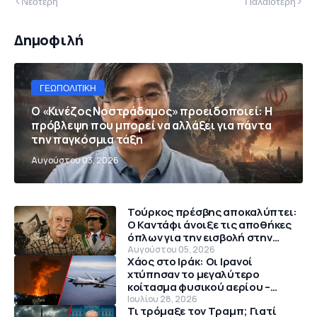
Νεότερη
Παλαιότερη
Δημοφιλή
ΓΕΩΠΟΛΙΤΙΚΉ
Ο «Κινέζος Νοστράδαμος» προειδοποιεί: Η
πρόβλεψη που μπορεί να αλλάξει για πάντα
την παγκόσμια τάξη
Αυγούστου 03, 2026
Τούρκος πρέσβης αποκαλύπτει:
Ο Καντάφι άνοιξε τις αποθήκες
όπλων για την εισβολή στην
Κύπρο το 1974
Αυγούστου 05, 2026
Χάος στο Ιράκ: Οι Ιρανοί
χτύπησαν το μεγαλύτερο
κοίτασμα φυσικού αερίου –
Θρίλερ με αμερικανικό MQ-9
Ιουλίου 28, 2026
Τι τρόμαξε τον Τραμπ; Γιατί
Reaper