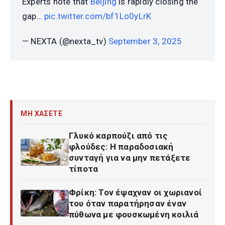
Experts note that
Beijing
is rapidly closing the
gap…
pic.twitter.com/bf1Lo0yLrK
— NEXTA (@nexta_tv)
September 3, 2025
ΜΗ ΧΑΣΕΤΕ
Γλυκό καρπούζι από τις
φλούδες: Η παραδοσιακή
συνταγή για να μην πετάξετε
τίποτα
Φρίκη: Τον έψαχναν οι χωριανοί
του όταν παρατήρησαν έναν
πύθωνα με φουσκωμένη κοιλιά