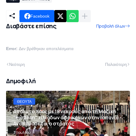
Facebook
Διαβάστε επίσης
Προβολή όλων
Error:
Δεν βρέθηκαν αποτελέσματα
Νεότερη
Παλαιότερη
Δημοφιλή
ΘΈΟΥΤΑ
Απόλυτο Χάος με 18 νεκρούς από τη Μαζική
"εισβολη" χιλιάδων αφρικανών στην Ισπανία -
Αναπτύσσεται ο στρατός
31 Ιουλίου