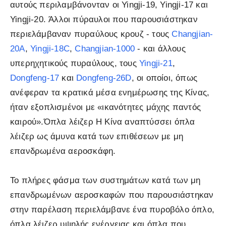
αυτούς περιλαμβάνονταν οι Yingji-19, Yingji-17 και
Yingji-20. Άλλοι πύραυλοι που παρουσιάστηκαν
περιελάμβαναν πυραύλους κρουζ - τους
Changjian-
20A
,
Yingji-18C
,
Changjian-1000
- και άλλους
υπερηχητικούς πυραύλους, τους
Yingji-21
,
Dongfeng-17
και
Dongfeng-26D
, οι οποίοι, όπως
ανέφεραν τα κρατικά μέσα ενημέρωσης της Κίνας,
ήταν εξοπλισμένοι με «ικανότητες μάχης παντός
καιρού».Όπλα λέιζερ Η Κίνα αναπτύσσει όπλα
λέιζερ ως άμυνα κατά των επιθέσεων με μη
επανδρωμένα αεροσκάφη.
Το πλήρες φάσμα των συστημάτων κατά των μη
επανδρωμένων αεροσκαφών που παρουσιάστηκαν
στην παρέλαση περιελάμβανε ένα πυροβόλο όπλο,
όπλα λέιζερ υψηλής ενέργειας και όπλα που