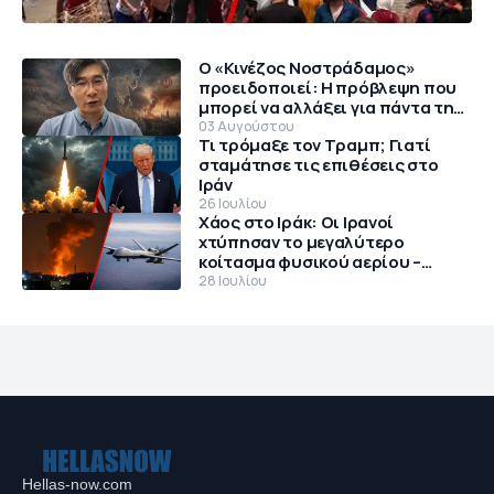
Ο «Κινέζος Νοστράδαμος»
προειδοποιεί: Η πρόβλεψη που
μπορεί να αλλάξει για πάντα την
παγκόσμια τάξη
03 Αυγούστου
Τι τρόμαξε τον Τραμπ; Γιατί
σταμάτησε τις επιθέσεις στο
Ιράν
26 Ιουλίου
Χάος στο Ιράκ: Οι Ιρανοί
χτύπησαν το μεγαλύτερο
κοίτασμα φυσικού αερίου –
Θρίλερ με αμερικανικό MQ-9
28 Ιουλίου
Reaper
Hellas-now.com