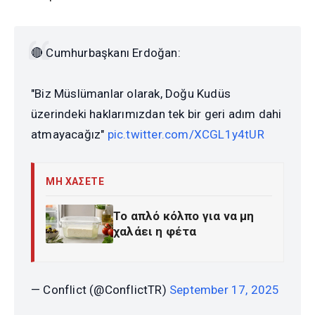
🔴 Cumhurbaşkanı Erdoğan:
"Biz Müslümanlar olarak, Doğu Kudüs
üzerindeki haklarımızdan tek bir geri adım dahi
atmayacağız"
pic.twitter.com/XCGL1y4tUR
ΜΗ ΧΑΣΕΤΕ
Το απλό κόλπο για να μη
χαλάει η φέτα
— Conflict (@ConflictTR)
September 17, 2025