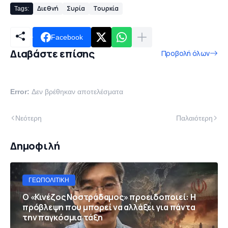
Διεθνή
Συρία
Τουρκία
Tags:
Facebook
Διαβάστε επίσης
Προβολή όλων
Error:
Δεν βρέθηκαν αποτελέσματα
Νεότερη
Παλαιότερη
Δημοφιλή
ΓΕΩΠΟΛΙΤΙΚΉ
Ο «Κινέζος Νοστράδαμος» προειδοποιεί: Η
πρόβλεψη που μπορεί να αλλάξει για πάντα
την παγκόσμια τάξη