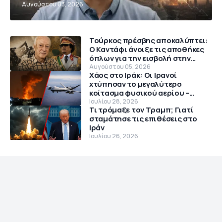
Αυγούστου 03, 2026
Τούρκος πρέσβης αποκαλύπτει:
Ο Καντάφι άνοιξε τις αποθήκες
όπλων για την εισβολή στην
Κύπρο το 1974
Αυγούστου 05, 2026
Χάος στο Ιράκ: Οι Ιρανοί
χτύπησαν το μεγαλύτερο
κοίτασμα φυσικού αερίου –
Θρίλερ με αμερικανικό MQ-9
Ιουλίου 28, 2026
Τι τρόμαξε τον Τραμπ; Γιατί
Reaper
σταμάτησε τις επιθέσεις στο
Ιράν
Ιουλίου 26, 2026