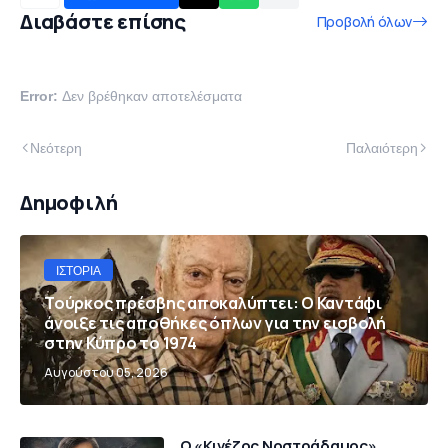
Διαβάστε επίσης
Προβολή όλων
Error:
Δεν βρέθηκαν αποτελέσματα
Νεότερη
Παλαιότερη
Δημοφιλή
ΙΣΤΟΡΊΑ
Τούρκος πρέσβης αποκαλύπτει: Ο Καντάφι
άνοιξε τις αποθήκες όπλων για την εισβολή
στην Κύπρο το 1974
Αυγούστου 05, 2026
Ο «Κινέζος Νοστράδαμος»