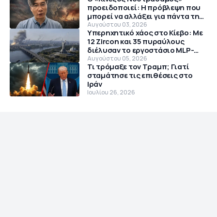
προειδοποιεί: Η πρόβλεψη που
μπορεί να αλλάξει για πάντα την
παγκόσμια τάξη
Αυγούστου 03, 2026
Υπερηχητικό χάος στο Κίεβο: Με
12 Zircon και 35 πυραύλους
διέλυσαν το εργοστάσιο MLP-
Chaika
Αυγούστου 05, 2026
Τι τρόμαξε τον Τραμπ; Γιατί
σταμάτησε τις επιθέσεις στο
Ιράν
Ιουλίου 26, 2026