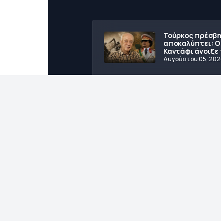
Τούρκος πρέσβ
αποκαλύπτει: Ο
Καντάφι άνοιξε 
αποθήκες όπλων
Αυγούστου 05, 20
την εισβολή στη
το 1974