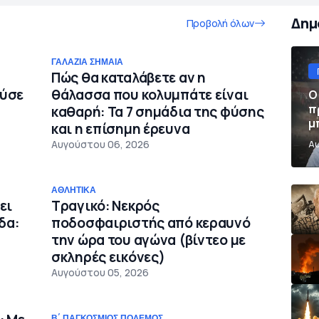
Δημ
Προβολή όλων
ΓΑΛΆΖΙΑ ΣΗΜΑΊΑ
Πώς θα καταλάβετε αν η
ούσε
θάλασσα που κολυμπάτε είναι
Ο
π
καθαρή: Τα 7 σημάδια της φύσης
μ
και η επίσημη έρευνα
π
Αυγούστου 06, 2026
Αυ
ΑΘΛΗΤΙΚΆ
ει
Τραγικό: Νεκρός
δα:
ποδοσφαιριστής από κεραυνό
την ώρα του αγώνα (βίντεο με
σκληρές εικόνες)
Αυγούστου 05, 2026
Β΄ ΠΑΓΚΌΣΜΙΟΣ ΠΌΛΕΜΟΣ