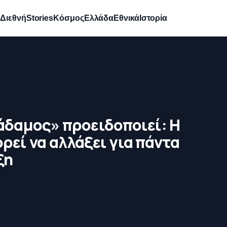
e
Διεθνή
Stories
Κόσμος
Ελλάδα
Εθνικά
Ιστορία
άδαμος» προειδοποιεί: Η
ρεί να αλλάξει για πάντα
ξη