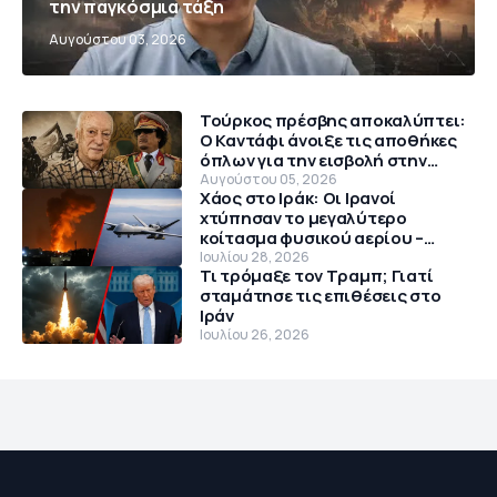
την παγκόσμια τάξη
Αυγούστου 03, 2026
Τούρκος πρέσβης αποκαλύπτει:
Ο Καντάφι άνοιξε τις αποθήκες
όπλων για την εισβολή στην
Κύπρο το 1974
Αυγούστου 05, 2026
Χάος στο Ιράκ: Οι Ιρανοί
χτύπησαν το μεγαλύτερο
κοίτασμα φυσικού αερίου –
Θρίλερ με αμερικανικό MQ-9
Ιουλίου 28, 2026
Τι τρόμαξε τον Τραμπ; Γιατί
Reaper
σταμάτησε τις επιθέσεις στο
Ιράν
Ιουλίου 26, 2026