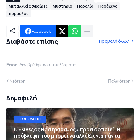
Μεταλλικές σφαίρες
Μυστήριο
Παραλία
Παράξενα
πύραυλος
Facebook
Διαβάστε επίσης
Προβολή όλων
Error:
Δεν βρέθηκαν αποτελέσματα
Νεότερη
Παλαιότερη
Δημοφιλή
ΓΕΩΠΟΛΙΤΙΚΉ
Ο «Κινέζος Νοστράδαμος» προειδοποιεί: Η
πρόβλεψη που μπορεί να αλλάξει για πάντα