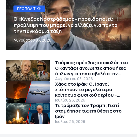
ΓΕΩΠΟΛΙΤΙΚΉ
Ο «Κινέζος Νοστράδαμος» προειδοποιεί: Η
πρόβλεψη που μπορεί να αλλάξει για πάντα
την παγκόσμια τάξη
Αυγούστου 03, 2026
Τούρκος πρέσβης αποκαλύπτει:
Ο Καντάφι άνοιξε τις αποθήκες
όπλων για την εισβολή στην
Κύπρο το 1974
Αυγούστου 05, 2026
Χάος στο Ιράκ: Οι Ιρανοί
χτύπησαν το μεγαλύτερο
κοίτασμα φυσικού αερίου –
Θρίλερ με αμερικανικό MQ-9
Ιουλίου 28, 2026
Τι τρόμαξε τον Τραμπ; Γιατί
Reaper
σταμάτησε τις επιθέσεις στο
Ιράν
Ιουλίου 26, 2026