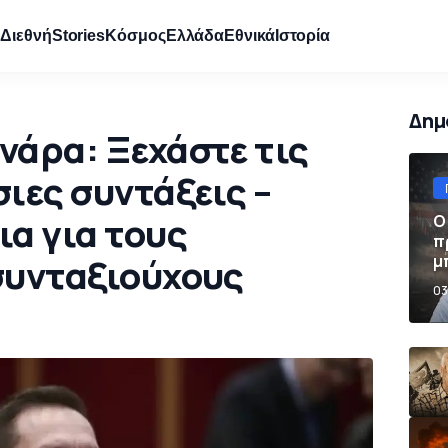
e
Διεθνή
Stories
Κόσμος
Ελλάδα
Εθνικά
Ιστορία
Δημ
νάρα: Ξεχάστε τις
ιες συντάξεις –
ια για τους
Ο
π
μ
συνταξιούχους
π
03