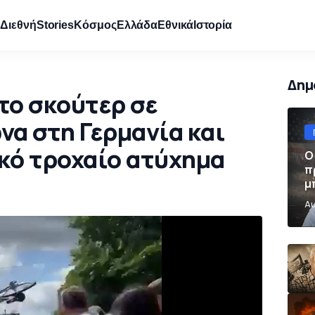
e
Διεθνή
Stories
Κόσμος
Ελλάδα
Εθνικά
Ιστορία
Δημ
 το σκούτερ σε
να στη Γερμανία και
κό τροχαίο ατύχημα
Ο
π
μ
π
Αυ