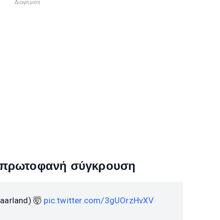
Διαφήμιση
ην πρωτοφανή σύγκρουση
Saarland) 🤯
pic.twitter.com/3gUOrzHvXV