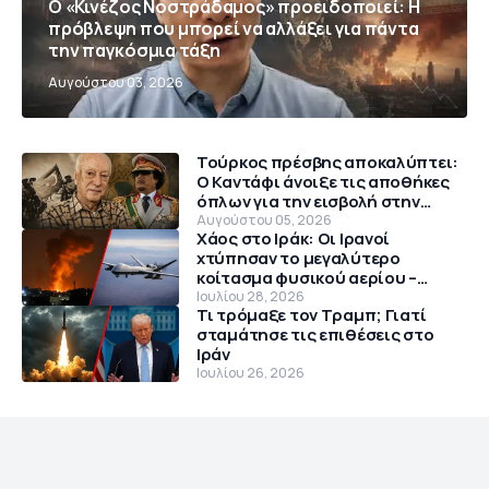
Ο «Κινέζος Νοστράδαμος» προειδοποιεί: Η
πρόβλεψη που μπορεί να αλλάξει για πάντα
την παγκόσμια τάξη
Αυγούστου 03, 2026
Τούρκος πρέσβης αποκαλύπτει:
Ο Καντάφι άνοιξε τις αποθήκες
όπλων για την εισβολή στην
Κύπρο το 1974
Αυγούστου 05, 2026
Χάος στο Ιράκ: Οι Ιρανοί
χτύπησαν το μεγαλύτερο
κοίτασμα φυσικού αερίου –
Θρίλερ με αμερικανικό MQ-9
Ιουλίου 28, 2026
Τι τρόμαξε τον Τραμπ; Γιατί
Reaper
σταμάτησε τις επιθέσεις στο
Ιράν
Ιουλίου 26, 2026