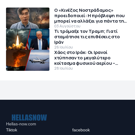
Ο «Κινέζος Νοστράδαμος»
προειδοποιεί: Η πρόβλεψη που
μπορεί να αλλάξει για πάντα την
παγκόσμια τάξη
03 Αυγούστου
Τι τρόμαξε τον Τραμπ; Γιατί
σταμάτησε τις επιθέσεις στο
Ιράν
26 Ιουλίου
Χάος στο Ιράκ: Οι Ιρανοί
χτύπησαν το μεγαλύτερο
κοίτασμα φυσικού αερίου –
Θρίλερ με αμερικανικό MQ-9
28 Ιουλίου
Reaper
Hellas-now.com
Tiktok
facebook