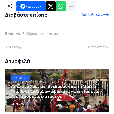
Facebook
Διαβάστε επίσης
Προβολή όλων
Error:
Δεν βρέθηκαν αποτελέσματα
Νεότερη
Παλαιότερη
Δημοφιλή
ΘΈΟΥΤΑ
Απόλυτο Χάος με 18 νεκρούς από τη Μαζική
"εισβολη" χιλιάδων αφρικανών στην Ισπανία -
Αναπτύσσεται ο στρατός
31 Ιουλίου