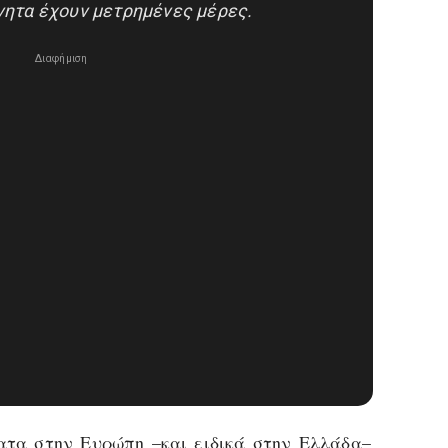
νητα έχουν μετρημένες μέρες.
Διαφήμιση
ατα στην Ευρώπη –και ειδικά στην Ελλάδα–