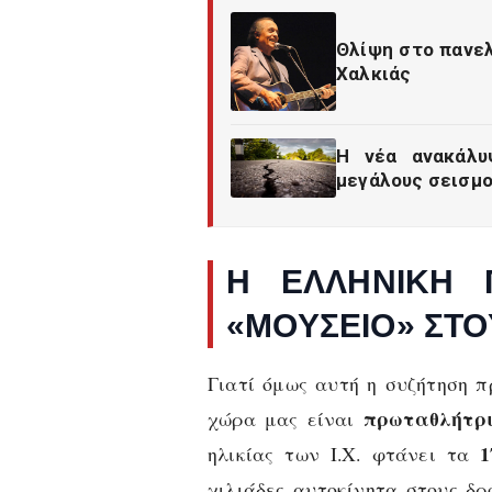
Θλίψη στο πανελ
Χαλκιάς
Η νέα ανακάλυ
μεγάλους σεισμ
Η ΕΛΛΗΝΙΚΉ 
«ΜΟΥΣΕΊΟ» ΣΤ
Γιατί όμως αυτή η συζήτηση π
πρωταθλήτρι
χώρα μας είναι
1
ηλικίας των Ι.Χ. φτάνει τα
χιλιάδες αυτοκίνητα στους δρ