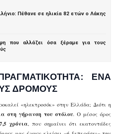
λήνιο: Πέθανε σε ηλικία 82 ετών ο Λάκης
ψη που αλλάζει όσα ξέραμε για τους
ούς
ΠΡΑΓΜΑΤΙΚΌΤΗΤΑ: ΈΝΑ
ΟΥΣ ΔΡΌΜΟΥΣ
ροκαλεί «ηλεκτροσόκ» στην Ελλάδα; Διότι η
α στη γήρανση του στόλου
. Ο μέσος όρος
7,5 χρόνια
, που σημαίνει ότι εκατοντάδες
όμους μας έχουν κλείσει –ή ξεπεράσει– την