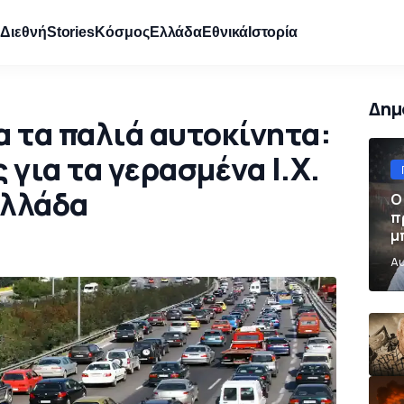
e
Διεθνή
Stories
Κόσμος
Ελλάδα
Εθνικά
Ιστορία
Δημ
α τα παλιά αυτοκίνητα:
 για τα γερασμένα Ι.Χ.
Ελλάδα
Ο
π
μ
π
Αυ