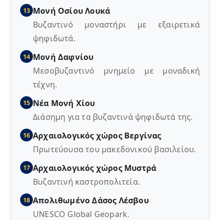
Μονή Οσίου Λουκά
13
Βυζαντινό μοναστήρι με εξαιρετικά
ψηφιδωτά.
Μονή Δαφνίου
14
Μεσοβυζαντινό μνημείο με μοναδική
τέχνη.
Νέα Μονή Χίου
15
Διάσημη για τα βυζαντινά ψηφιδωτά της.
Αρχαιολογικός χώρος Βεργίνας
16
Πρωτεύουσα του μακεδονικού βασιλείου.
Αρχαιολογικός χώρος Μυστρά
17
Βυζαντινή καστροπολιτεία.
Απολιθωμένο Δάσος Λέσβου
18
UNESCO Global Geopark.