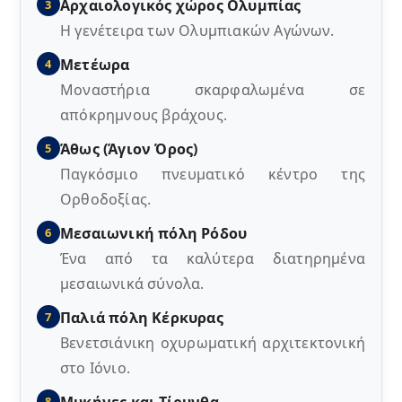
Αρχαιολογικός χώρος Ολυμπίας
3
Η γενέτειρα των Ολυμπιακών Αγώνων.
Μετέωρα
4
Μοναστήρια σκαρφαλωμένα σε
απόκρημνους βράχους.
Άθως (Άγιον Όρος)
5
Παγκόσμιο πνευματικό κέντρο της
Ορθοδοξίας.
Μεσαιωνική πόλη Ρόδου
6
Ένα από τα καλύτερα διατηρημένα
μεσαιωνικά σύνολα.
Παλιά πόλη Κέρκυρας
7
Βενετσιάνικη οχυρωματική αρχιτεκτονική
στο Ιόνιο.
8