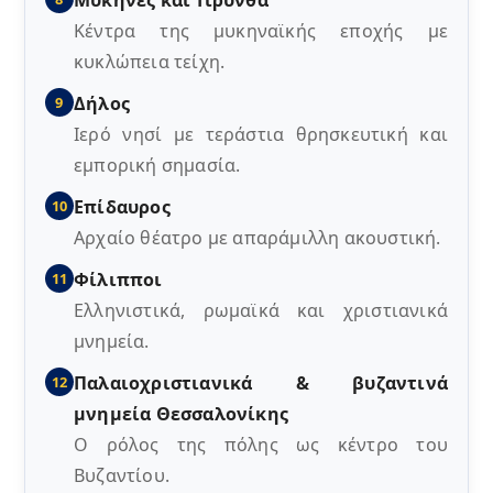
Μυκήνες και Τίρυνθα
Κέντρα της μυκηναϊκής εποχής με
κυκλώπεια τείχη.
Δήλος
9
Ιερό νησί με τεράστια θρησκευτική και
εμπορική σημασία.
Επίδαυρος
10
Αρχαίο θέατρο με απαράμιλλη ακουστική.
Φίλιπποι
11
Ελληνιστικά, ρωμαϊκά και χριστιανικά
μνημεία.
Παλαιοχριστιανικά & βυζαντινά
12
μνημεία Θεσσαλονίκης
Ο ρόλος της πόλης ως κέντρο του
Βυζαντίου.