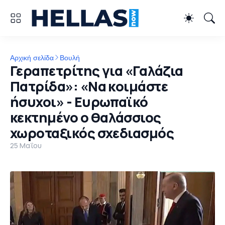
Αρχική σελίδα
Βουλή
Γεραπετρίτης για «Γαλάζια
Πατρίδα»: «Να κοιμάστε
ήσυχοι» - Ευρωπαϊκό
κεκτημένο ο θαλάσσιος
χωροταξικός σχεδιασμός
25 Μαΐου