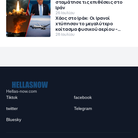
σταμάτησε τις επιθέσεις στο
Ιράν
26 Ιουλίου
Χάος στο Ιράκ: Οι Ιρανοί
χτύπησαν το μεγαλύτερο
κοίτασμα φυσικού αερίου –
Θρίλερ με αμερικανικό MQ-9
28 Ιουλίου
Reaper
Hellas-now.com
Tiktok
facebook
twitter
Telegram
Bluesky