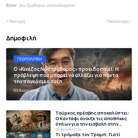
Error:
Δεν βρέθηκαν αποτελέσματα
Νεότερη
Παλαιότερη
Δημοφιλή
ΓΕΩΠΟΛΙΤΙΚΉ
Ο «Κινέζος Νοστράδαμος» προειδοποιεί: Η
πρόβλεψη που μπορεί να αλλάξει για πάντα
την παγκόσμια τάξη
03 Αυγούστου
Τούρκος πρέσβης αποκαλύπτει:
Ο Καντάφι άνοιξε τις αποθήκες
όπλων για την εισβολή στην
Κύπρο το 1974
05 Αυγούστου
Τι τρόμαξε τον Τραμπ; Γιατί