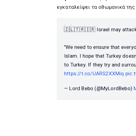
εγκαταλείψει τα οθωμανικά της 
🇮🇱🇹🇷🇮🇷 Israel may attack 
"We need to ensure that everyo
Islam. I hope that Turkey doesn
to Turkey. If they try and surro
https://t.co/UARS2XXMiq
pic
— Lord Bebo (@MyLordBebo)