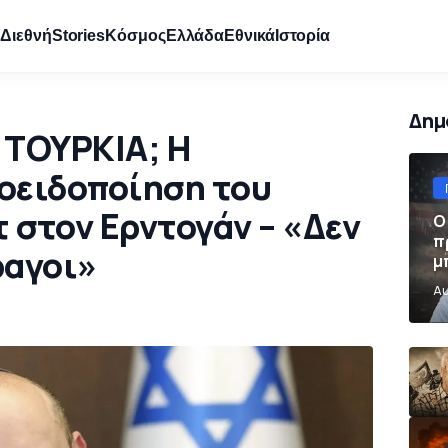
e
Διεθνή
Stories
Κόσμος
Ελλάδα
Εθνικά
Ιστορία
Δημ
 ΤΟΥΡΚΙΑ; Η
οειδοποίηση του
 στον Ερντογάν – «Δεν
Ο
π
ραγοι»
μ
π
Αυ