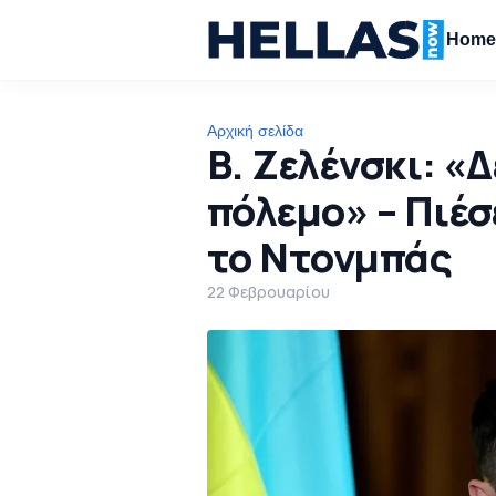
Hom
Αρχική σελίδα
Β. Ζελένσκι: «
πόλεμο» – Πιέ
το Ντονμπάς
22 Φεβρουαρίου