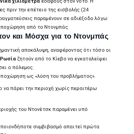
νικά χιλιόμετρα
εδάφους στον νότο. Η
ες πριν την επέτειο της εισβολής (24
πραγματεύσεις παραμένουν σε αδιέξοδο λόγω
αποχώρηση από το Ντονμπάς.
τον και Μόσχα για το Ντονμπάς
ημαντική αποκάλυψη, αναφέροντας ότι τόσο οι
 Ρωσία
ζητούν από το Κίεβο να εγκαταλείψει
σει ο πόλεμος.
αποχώρηση ως «λύση του προβλήματος».
ο να πάρει την περιοχή χωρίς περαιτέρω
εριοχής του Ντονέτσκ παραμένει υπό
 οποιονδήποτε συμβιβασμό απαιτεί πρώτα