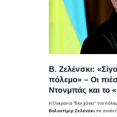
Β. Ζελένσκι: «Σίγ
πόλεμο» – Οι πιέ
Ντονμπάς και το 
Η Ουκρανία "δεν χάνει" τον πόλ
Βολοντίμιρ Ζελένσκι
σε συνέντ