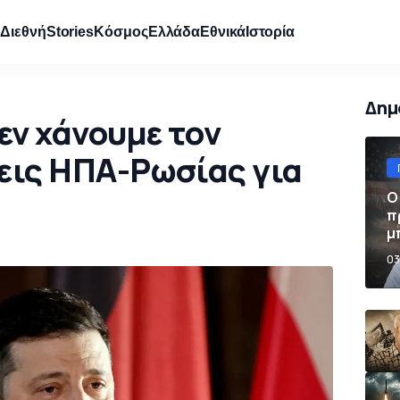
e
Διεθνή
Stories
Κόσμος
Ελλάδα
Εθνικά
Ιστορία
Δημ
Δεν χάνουμε τον
σεις ΗΠΑ-Ρωσίας για
Ο
π
μ
π
03