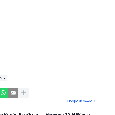
 Ουν
Προβολή όλων
ια Κορέα: Εκτόξευσε
Hwasong-20: Η Βόρεια