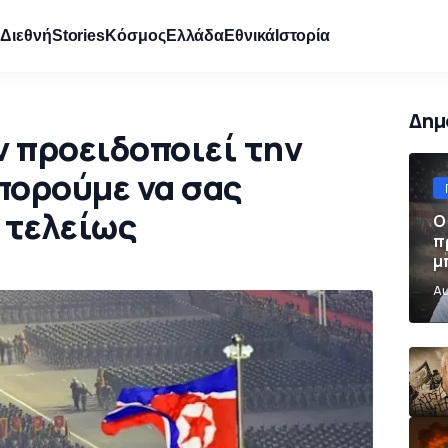
e
Διεθνή
Stories
Κόσμος
Ελλάδα
Εθνικά
Ιστορία
Δημ
ν προειδοποιεί την
πορούμε να σας
 τελείως
Ο
π
μ
π
Αυ