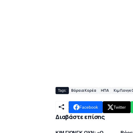
Βόρεια Κορέα
ΗΠΑ
Κιμ Γιονγκ
Tags:
Facebook
Twitter
Διαβάστε επίσης
ΚΙΜ ΓΙΟΝΓΚ ΟΥΝ: «Ο
Βόρε