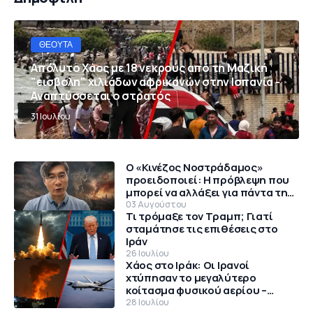
ΘΈΟΥΤΑ
Απόλυτο Χάος με 18 νεκρούς από τη Μαζική
"εισβολη" χιλιάδων αφρικανών στην Ισπανία -
Αναπτύσσεται ο στρατός
31 Ιουλίου
Ο «Κινέζος Νοστράδαμος»
προειδοποιεί: Η πρόβλεψη που
μπορεί να αλλάξει για πάντα την
παγκόσμια τάξη
03 Αυγούστου
Τι τρόμαξε τον Τραμπ; Γιατί
σταμάτησε τις επιθέσεις στο
Ιράν
26 Ιουλίου
Χάος στο Ιράκ: Οι Ιρανοί
χτύπησαν το μεγαλύτερο
κοίτασμα φυσικού αερίου –
Θρίλερ με αμερικανικό MQ-9
28 Ιουλίου