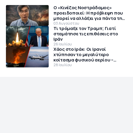
Ο «Κινέζος Νοστράδαμος»
προειδοποιεί: Η πρόβλεψη που
μπορεί να αλλάξει για πάντα την
παγκόσμια τάξη
03 Αυγούστου
Τι τρόμαξε τον Τραμπ; Γιατί
σταμάτησε τις επιθέσεις στο
Ιράν
26 Ιουλίου
Χάος στο Ιράκ: Οι Ιρανοί
χτύπησαν το μεγαλύτερο
κοίτασμα φυσικού αερίου –
Θρίλερ με αμερικανικό MQ-9
28 Ιουλίου
Reaper