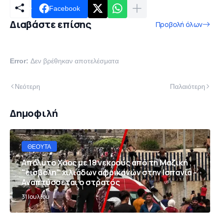
Facebook
Διαβάστε επίσης
Προβολή όλων
Error:
Δεν βρέθηκαν αποτελέσματα
Νεότερη
Παλαιότερη
Δημοφιλή
ΘΈΟΥΤΑ
Απόλυτο Χάος με 18 νεκρούς από τη Μαζική
"εισβολη" χιλιάδων αφρικανών στην Ισπανία -
Αναπτύσσεται ο στρατός
31 Ιουλίου