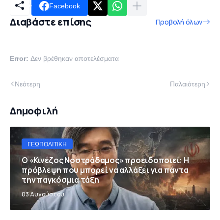
Facebook
Διαβάστε επίσης
Προβολή όλων
Error:
Δεν βρέθηκαν αποτελέσματα
Νεότερη
Παλαιότερη
Δημοφιλή
ΓΕΩΠΟΛΙΤΙΚΉ
Ο «Κινέζος Νοστράδαμος» προειδοποιεί: Η
πρόβλεψη που μπορεί να αλλάξει για πάντα
την παγκόσμια τάξη
03 Αυγούστου