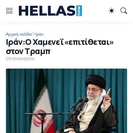
Αρχική σελίδα
Ιράν
Ιράν:Ο Χαμενεΐ «επιτίθεται»
στον Τραμπ
09 Ιανουαρίου