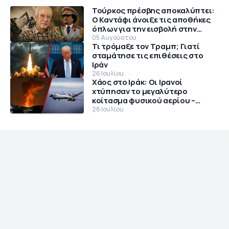
Τούρκος πρέσβης αποκαλύπτει:
Ο Καντάφι άνοιξε τις αποθήκες
όπλων για την εισβολή στην
Κύπρο το 1974
05 Αυγούστου
Τι τρόμαξε τον Τραμπ; Γιατί
σταμάτησε τις επιθέσεις στο
Ιράν
26 Ιουλίου
Χάος στο Ιράκ: Οι Ιρανοί
χτύπησαν το μεγαλύτερο
κοίτασμα φυσικού αερίου –
Θρίλερ με αμερικανικό MQ-9
28 Ιουλίου
Reaper